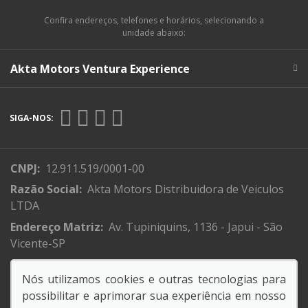
Confira endereços, telefones e horários, selecionando a
unidade abaixo:
Akta Motors Ventura Experience
SIGA-NOS:
CNPJ:
12.911.519/0001-00
Razão Social:
Akta Motors Distribuidora de Veiculos
LTDA
Endereço Matriz:
Av. Tupiniquins, 1136 - Japui - São
Vicente-SP
Nós utilizamos cookies e outras tecnologias para
possibilitar e aprimorar sua experiência em nosso