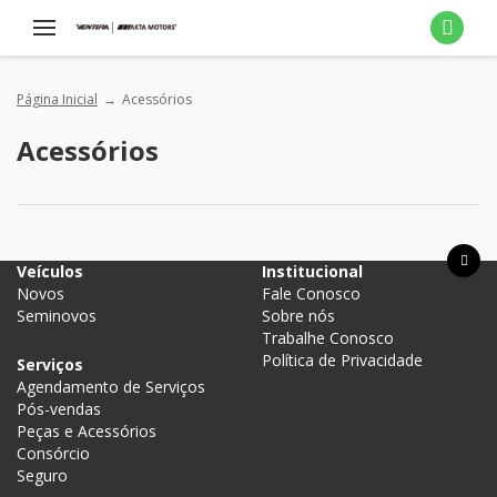
Página Inicial
Acessórios
Acessórios
Acesso Rápido
Veículos
Institucional
Novos
Fale Conosco
Seminovos
Sobre nós
Trabalhe Conosco
Política de Privacidade
Serviços
Agendamento de Serviços
Pós-vendas
Peças e Acessórios
Consórcio
Seguro