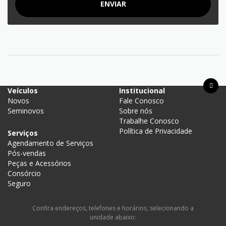
ENVIAR
Acesso Rápido
Veículos
Institucional
Novos
Fale Conosco
Seminovos
Sobre nós
Trabalhe Conosco
Política de Privacidade
Serviços
Agendamento de Serviços
Pós-vendas
Peças e Acessórios
Consórcio
Seguro
Confira endereços, telefones e horários, selecionando a
unidade abaixo: