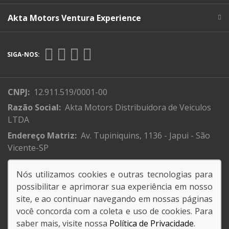
Akta Motors Ventura Experience
SIGA-NOS:
CNPJ:
12.911.519/0001-00
Razão Social:
Akta Motors Distribuidora de Veiculos
LTDA
Endereço Matriz:
Av. Tupiniquins, 1136 - Japui - São
Vicente-SP
Nós utilizamos cookies e outras tecnologias para
possibilitar e aprimorar sua experiência em nosso
site, e ao continuar navegando em nossas páginas
você concorda com a coleta e uso de cookies. Para
saber mais, visite nossa
Política de Privacidade
.