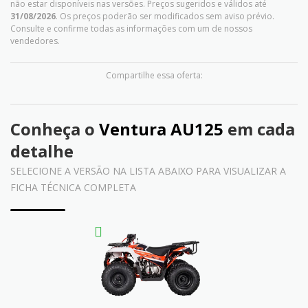
não estar disponíveis nas versões. Preços sugeridos e válidos até
31/08/2026
. Os preços poderão ser modificados sem aviso prévio.
Consulte e confirme todas as informações com um de nossos
vendedores.
Compartilhe essa oferta:
Conheça o
Ventura AU125
em cada
detalhe
SELECIONE A VERSÃO NA LISTA ABAIXO PARA VISUALIZAR A
FICHA TÉCNICA COMPLETA