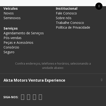
Acesso Rápido
Veículos
Institucional
Novos
Fale Conosco
Seminovos
Sobre nós
Trabalhe Conosco
Política de Privacidade
Serviços
Agendamento de Serviços
Pós-vendas
Peças e Acessórios
Consórcio
Seguro
Confira endereços, telefones e horários, selecionando a
unidade abaixo:
Akta Motors Ventura Experience
SIGA-NOS: