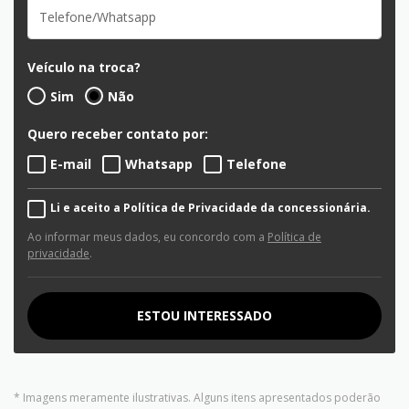
Veículo na troca?
Sim
Não
Quero receber contato por:
E-mail
Whatsapp
Telefone
Li e aceito a Política de Privacidade da concessionária.
Ao informar meus dados, eu concordo com a
Política de
privacidade
.
ESTOU INTERESSADO
* Imagens meramente ilustrativas. Alguns itens apresentados poderão