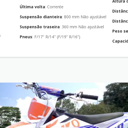
Altura 
Última volta
: Corrente
Distânc
Suspensão dianteira
: 800 mm Não ajustável
Distânc
Suspensão traseira
: 360 mm Não ajustável
Peso s
m
Pneus
: F/17" R/14" (F/19” R/16”)
Capaci