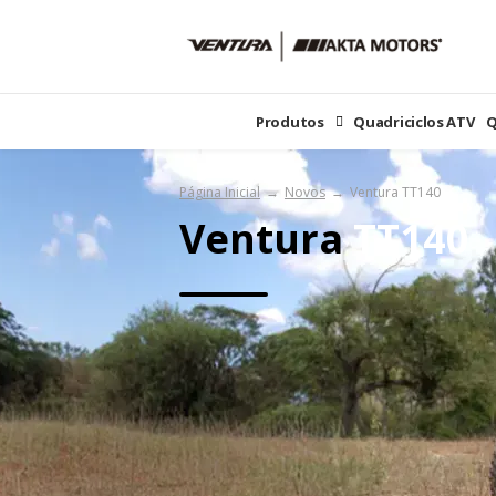
Produtos
Quadriciclos ATV
Q
Página Inicial
Novos
Ventura TT140
Ventura
TT140