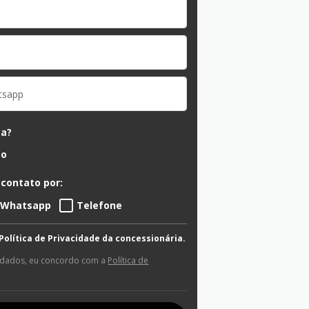
ca?
ão
 contato por:
Whatsapp
Telefone
 Política de Privacidade da concessionária.
 dados, eu concordo com a
Política de