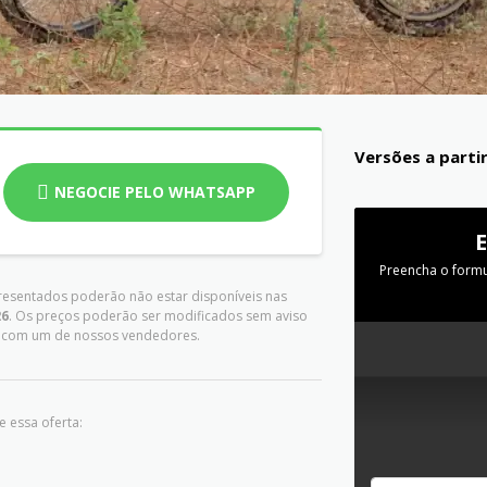
Versões a parti
NEGOCIE PELO WHATSAPP
Preencha o formu
presentados poderão não estar disponíveis nas
26
. Os preços poderão ser modificados sem aviso
es com um de nossos vendedores.
 essa oferta: