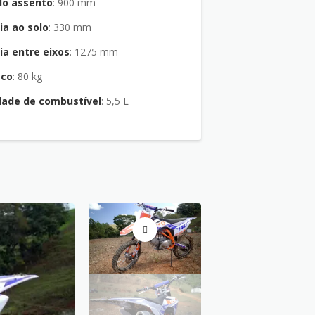
do assento
: 900 mm
ia ao solo
: 330 mm
ia entre eixos
: 1275 mm
eco
: 80 kg
dade de combustível
: 5,5 L