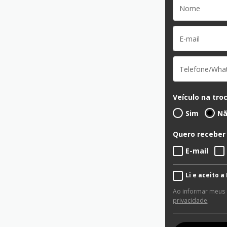
Veículo na tro
Sim
N
Quero receber
E-mail
Li e aceito a
Ao informar meus
privacidade
.