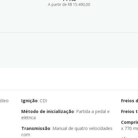
A partir de R$ 15.490,00
FICHA TÉCNICA
 óleo
Ignição
: CDI
Freios 
Método de inicialização
: Partida a pedal e
Freios 
elétrica
Comprim
Transmissão
: Manual de quatro velocidades
x 770 
com