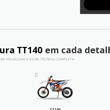
ura TT140
em cada detal
ARA VISUALIZAR A FICHA TÉCNICA COMPLETA
TT140