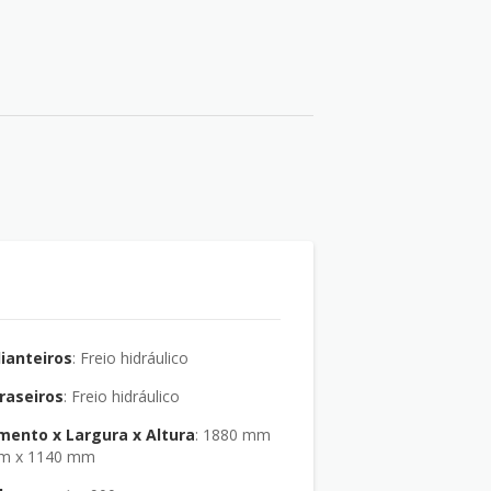
dianteiros
: Freio hidráulico
traseiros
: Freio hidráulico
ento x Largura x Altura
: 1880 mm
mm x 1140 mm