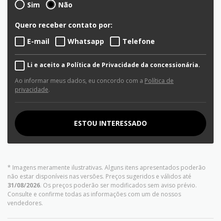
Sim
Não
Quero receber contato por:
E-mail
Whatsapp
Telefone
Li e aceito a Política de Privacidade da concessionária.
Ao informar meus dados, eu concordo com a
Política de
privacidade
.
ESTOU INTERESSADO
* Imagens meramente ilustrativas. Alguns itens apresentados poderão
não estar disponíveis nas versões. Preços sugeridos e válidos até
31/08/2026
. Os preços poderão ser modificados sem aviso prévio.
Consulte e confirme todas as informações com um de nossos
vendedores.