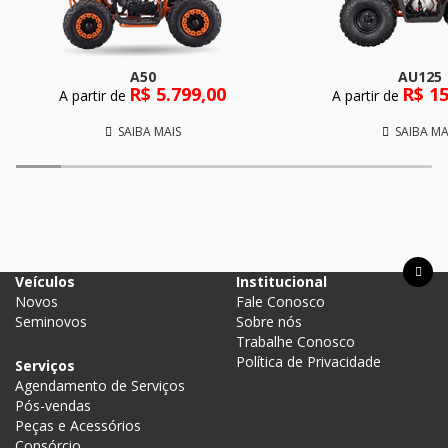
A50
AU125
R$ 5.799,00
R$ 15
A partir de
A partir de
SAIBA MAIS
SAIBA MA
Acesso Rápido
Veículos
Institucional
Novos
Fale Conosco
Seminovos
Sobre nós
Trabalhe Conosco
Política de Privacidade
Serviços
Agendamento de Serviços
Pós-vendas
Peças e Acessórios
Consórcio