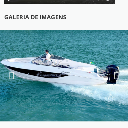
Play
Mute
Settings
Enter
fullscree
GALERIA DE IMAGENS